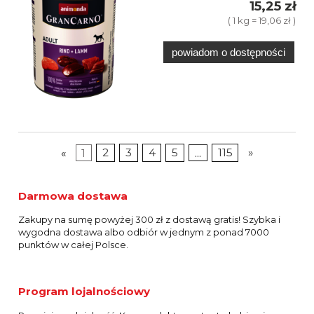
15,25 zł
( 1 kg = 19,06 zł )
powiadom o dostępności
«
1
2
3
4
5
...
115
»
Darmowa dostawa
Zakupy na sumę powyżej 300 zł z dostawą gratis! Szybka i
wygodna dostawa albo odbiór w jednym z ponad 7000
punktów w całej Polsce.
Program lojalnościowy