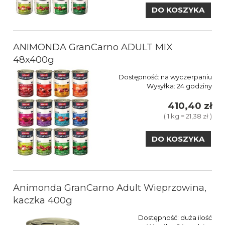
DO KOSZYKA
ANIMONDA GranCarno ADULT MIX
48x400g
Dostępność:
na wyczerpaniu
Wysyłka:
24 godziny
410,40 zł
( 1 kg = 21,38 zł )
DO KOSZYKA
Animonda GranCarno Adult Wieprzowina,
kaczka 400g
Dostępność:
duża ilość