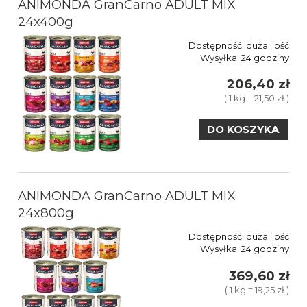
ANIMONDA GranCarno ADULT MIX
24x400g
Dostępność:
duża ilość
Wysyłka:
24 godziny
206,40 zł
( 1 kg = 21,50 zł )
DO KOSZYKA
ANIMONDA GranCarno ADULT MIX
24x800g
Dostępność:
duża ilość
Wysyłka:
24 godziny
369,60 zł
( 1 kg = 19,25 zł )