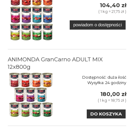
104,40 zł
( 1 kg = 21,75 zł )
powiadom o dostępności
ANIMONDA GranCarno ADULT MIX
12x800g
Dostępność:
duża ilość
Wysyłka:
24 godziny
180,00 zł
( 1 kg = 18,75 zł )
DO KOSZYKA