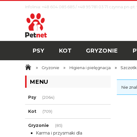
Infolinia: +48 604 085 685 / +48 95 781 03 71 czynna pn-pt: 
PSY
KOT
GRYZONIE
P
»
»
»
Gryzonie
Higiena i pielęgnacja
Szczotki
MENU
Nie zna
Psy
(2064)
Kot
(709)
Gryzonie
(85)
Karma i przysmaki dla