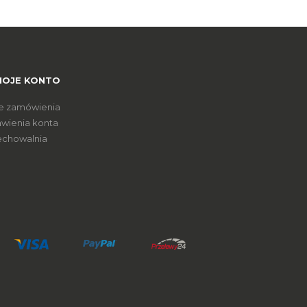
MOJE KONTO
e zamówienia
awienia konta
echowalnia