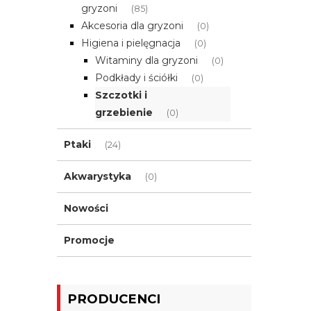
gryzoni
(85)
Akcesoria dla gryzoni
(0)
Higiena i pielęgnacja
(0)
Witaminy dla gryzoni
(0)
Podkłady i ściółki
(0)
Szczotki i
grzebienie
(0)
Ptaki
(24)
Akwarystyka
(0)
Nowości
Promocje
PRODUCENCI