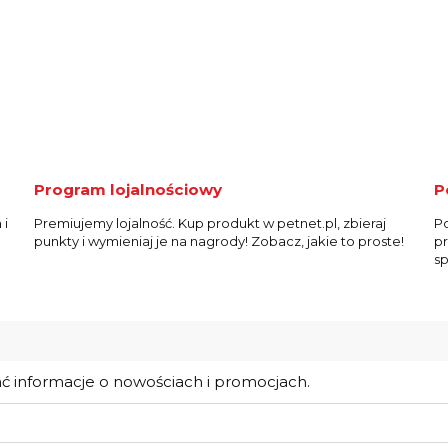
Program lojalnościowy
P
 i
Premiujemy lojalność. Kup produkt w petnet.pl, zbieraj
Po
punkty i wymieniaj je na nagrody! Zobacz, jakie to proste!
pr
sp
ać informacje o nowościach i promocjach.