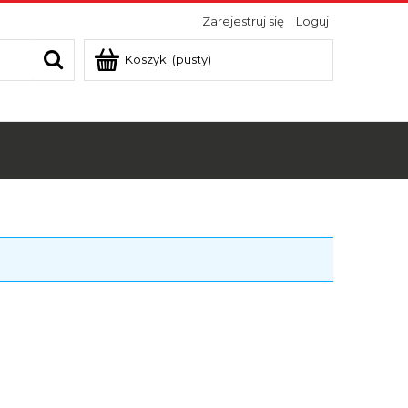
Zarejestruj się
Loguj
Koszyk:
(pusty)