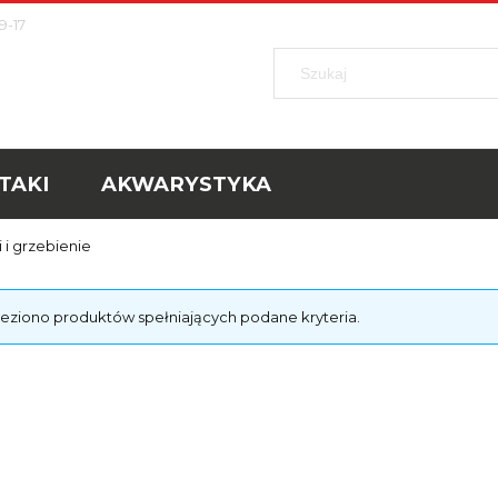
9-17
TAKI
AKWARYSTYKA
 i grzebienie
leziono produktów spełniających podane kryteria.