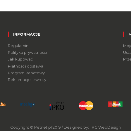
INFORMACJE
Regulamin
Moj
Polityka prywatności
Ust
Jak kupować
Prz
Płatność i dostawa
Program Rabatowy
Reklamacje i zwroty
Copyright © Petnet.pl 2019 / Designed by:
TRC WebDesign